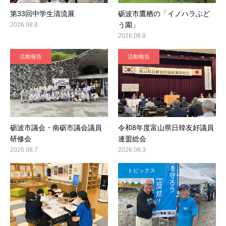
第33回中学生清流展
砺波市鷹栖の「イノハラぶど
う園」
2026.08.8
2026.08.8
活動報告
活動報告
砺波市議会・南砺市議会議員
令和8年度富山県日韓友好議員
研修会
連盟総会
2026.08.7
2026.08.3
トピックス