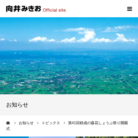
HOME
プロフィール
政策
活動報告
写真報告
お知らせ
お問い合わせ
ーム
お知らせ
トピックス
第41回頼成の森花しょうぶ祭り開園
式