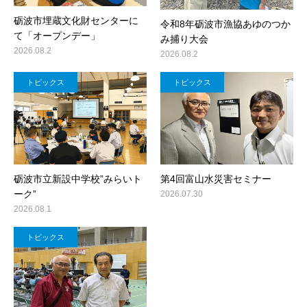
砺波市埋蔵文化財センターに
令和8年砺波市漁協あゆのつか
て「オープンデー」
み捕り大会
2026.08.2
2026.08.2
トピックス
トピックス
砺波市立新設中学校”みらいト
第4回富山水災害セミナー
ーク”
2026.07.30
2026.08.1
トピックス