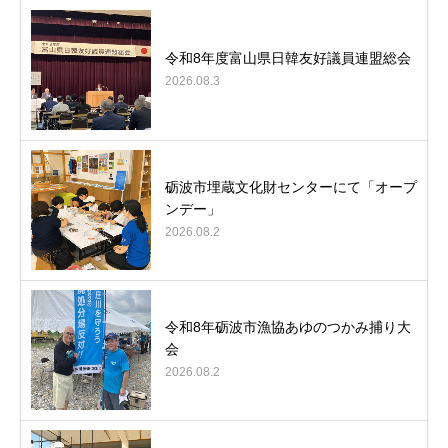
令和8年度富山県日韓友好議員連盟総会
2026.08.3
砺波市埋蔵文化財センターにて「オープ
ンデー」
2026.08.2
令和8年砺波市漁協あゆのつかみ捕り大
会
2026.08.2