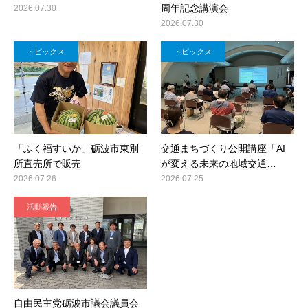
周年記念講演会
2026.07.30
2026.07.30
トピックス
トピックス
「ふく福すいか」砺波市東別
交通まちづくり公開講座「AI
所直売所で販売
が変える未来の地域交通…
2026.07.26
2026.07.25
活動報告
自由民主党砺波市議会議員会