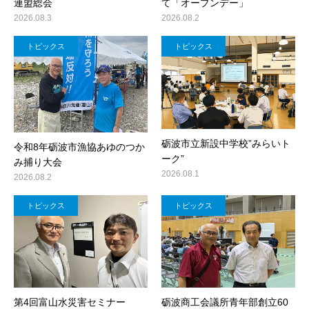
連盟総会
て「オープンデー」
2026.08.3
2026.08.2
トピックス
トピックス
砺波市立新設中学校”みらいト
令和8年砺波市漁協あゆのつか
ーク”
み捕り大会
2026.08.1
2026.08.2
トピックス
トピックス
第4回富山水災害セミナー
砺波商工会議所青年部創立60