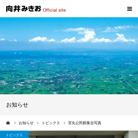
HOME
プロフィール
政策
活動報告
写真報告
お知らせ
お問い合わせ
ーム
お知らせ
トピックス
宮丸公民館集合写真
トピックス