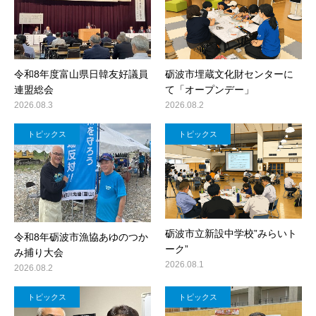
令和8年度富山県日韓友好議員
砺波市埋蔵文化財センターに
連盟総会
て「オープンデー」
2026.08.3
2026.08.2
トピックス
トピックス
砺波市立新設中学校”みらいト
令和8年砺波市漁協あゆのつか
ーク”
み捕り大会
2026.08.1
2026.08.2
トピックス
トピックス