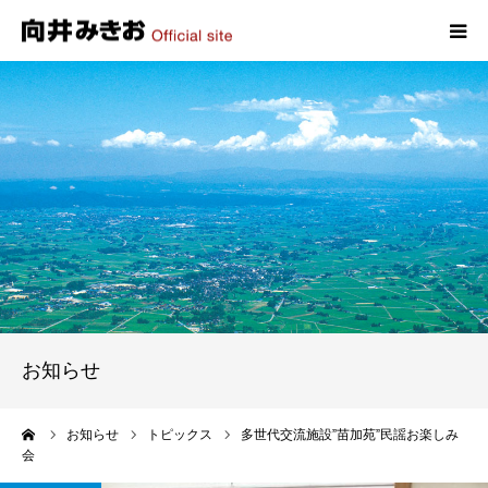
HOME
プロフィール
政策
活動報告
写真報告
お知らせ
お問い合わせ
ーム
お知らせ
トピックス
多世代交流施設”苗加苑”民謡お楽しみ
会