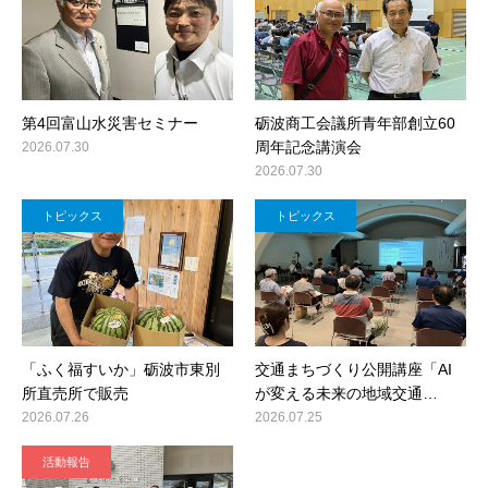
第4回富山水災害セミナー
砺波商工会議所青年部創立60
周年記念講演会
2026.07.30
2026.07.30
トピックス
トピックス
「ふく福すいか」砺波市東別
交通まちづくり公開講座「AI
所直売所で販売
が変える未来の地域交通…
2026.07.26
2026.07.25
活動報告