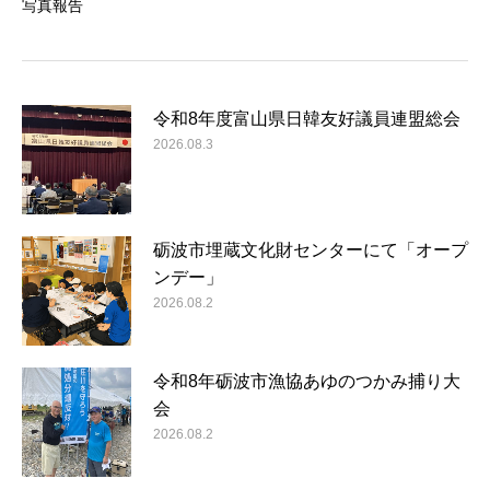
写真報告
令和8年度富山県日韓友好議員連盟総会
2026.08.3
砺波市埋蔵文化財センターにて「オープ
ンデー」
2026.08.2
令和8年砺波市漁協あゆのつかみ捕り大
会
2026.08.2