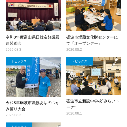
令和8年度富山県日韓友好議員
砺波市埋蔵文化財センターに
連盟総会
て「オープンデー」
2026.08.3
2026.08.2
トピックス
トピックス
砺波市立新設中学校”みらいト
令和8年砺波市漁協あゆのつか
ーク”
み捕り大会
2026.08.1
2026.08.2
トピックス