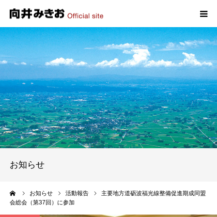
HOME
プロフィール
政策
活動報告
写真報告
お知らせ
お問い合わせ
ーム
お知らせ
活動報告
主要地方道砺波福光線整備促進期成同盟
会総会（第37回）に参加