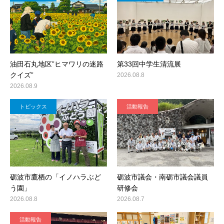
油田石丸地区”ヒマワリの迷路
第33回中学生清流展
クイズ”
2026.08.8
2026.08.9
トピックス
活動報告
砺波市鷹栖の「イノハラぶど
砺波市議会・南砺市議会議員
う園」
研修会
2026.08.8
2026.08.7
活動報告