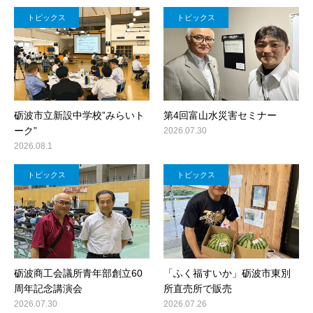
トピックス
トピックス
砺波市立新設中学校”みらいト
第4回富山水災害セミナー
ーク”
2026.07.30
2026.08.1
トピックス
トピックス
砺波商工会議所青年部創立60
「ふく福すいか」砺波市東別
周年記念講演会
所直売所で販売
2026.07.30
2026.07.26