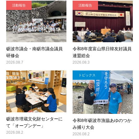
活動報告
活動報告
砺波市議会・南砺市議会議員
令和8年度富山県日韓友好議員
研修会
連盟総会
2026.08.7
2026.08.3
トピックス
砺波市埋蔵文化財センターに
令和8年砺波市漁協あゆのつか
て「オープンデー」
み捕り大会
2026.08.2
2026.08.2