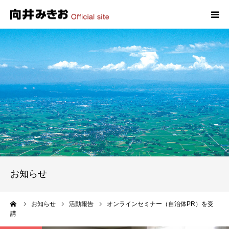
HOME
プロフィール
政策
活動報告
写真報告
お知らせ
お問い合わせ
ーム
お知らせ
活動報告
オンラインセミナー（自治体PR）を受
講