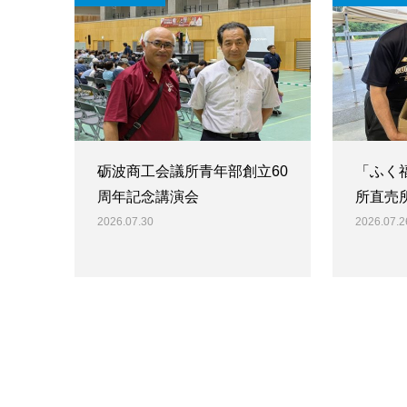
砺波商工会議所青年部創立60
「ふく
周年記念講演会
所直売
2026.07.30
2026.07.2