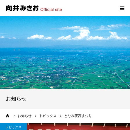
HOME
プロフィール
政策
活動報告
写真報告
お知らせ
お問い合わせ
ーム
お知らせ
トピックス
となみ夜高まつり
トピックス