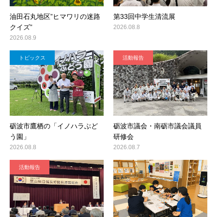
油田石丸地区”ヒマワリの迷路
第33回中学生清流展
クイズ”
2026.08.8
2026.08.9
トピックス
活動報告
砺波市鷹栖の「イノハラぶど
砺波市議会・南砺市議会議員
う園」
研修会
2026.08.8
2026.08.7
活動報告