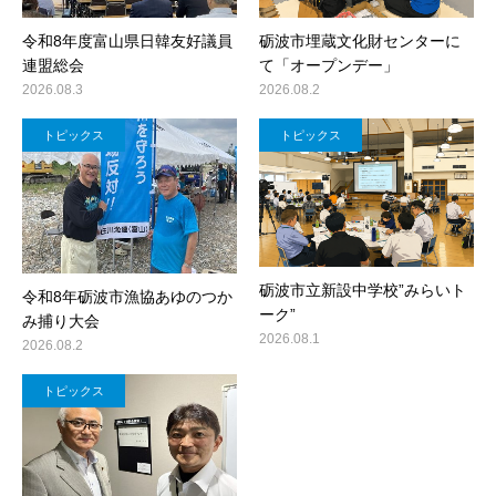
令和8年度富山県日韓友好議員
砺波市埋蔵文化財センターに
連盟総会
て「オープンデー」
2026.08.3
2026.08.2
トピックス
トピックス
砺波市立新設中学校”みらいト
令和8年砺波市漁協あゆのつか
ーク”
み捕り大会
2026.08.1
2026.08.2
トピックス