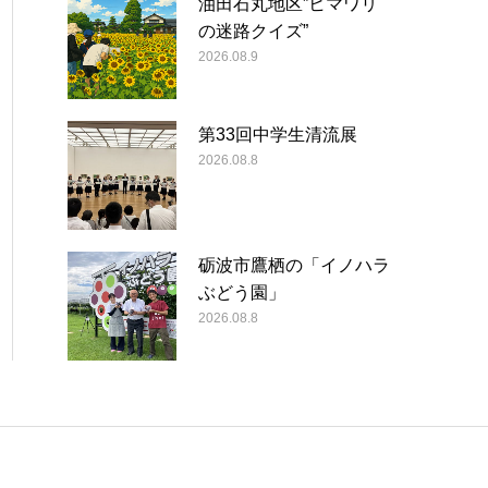
油田石丸地区”ヒマワリ
の迷路クイズ”
2026.08.9
第33回中学生清流展
2026.08.8
砺波市鷹栖の「イノハラ
ぶどう園」
2026.08.8