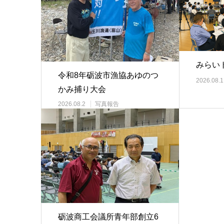
みらい
令和8年砺波市漁協あゆのつ
2026.08.1
かみ捕り大会
2026.08.2
写真報告
砺波商工会議所青年部創立6