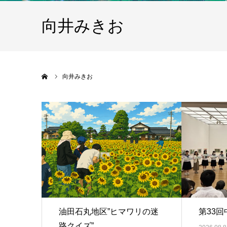
向井みきお
ホーム
向井みきお
油田石丸地区”ヒマワリの迷
第33
路クイズ”