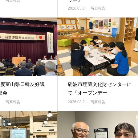
写真報告
2026.08.8
写真報告
年度富山県日韓友好議
砺波市埋蔵文化財センターに
総会
て「オープンデー」
写真報告
2026.08.2
写真報告