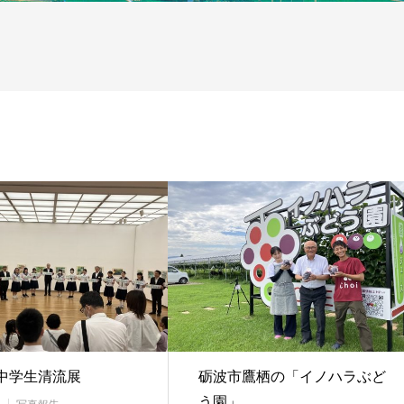
回中学生清流展
砺波市鷹栖の「イノハラぶど
う園」