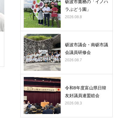
砺波市鷹栖の「イノハ
ラぶどう園」
2026.08.8
砺波市議会・南砺市議
会議員研修会
2026.08.7
令和8年度富山県日韓
友好議員連盟総会
2026.08.3