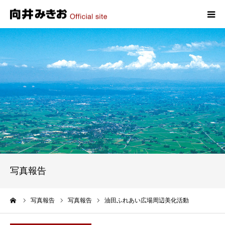
HOME
プロフィール
政策
活動報告
写真報告
写真報告
お問い合わせ
ーム
写真報告
写真報告
油田ふれあい広場周辺美化活動