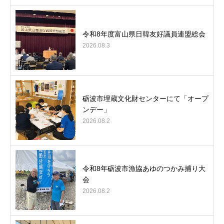
令和8年度富山県日韓友好議員連盟総会
2026.08.3
砺波市埋蔵文化財センターにて「オープ
ンデー」
2026.08.2
令和8年砺波市漁協あゆのつかみ捕り大
会
2026.08.2