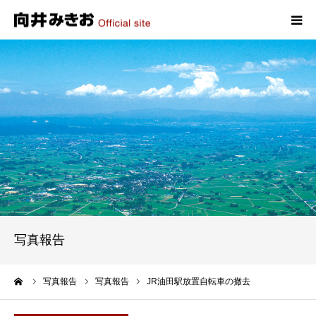
HOME
プロフィール
政策
活動報告
写真報告
写真報告
お問い合わせ
ーム
写真報告
写真報告
JR油田駅放置自転車の撤去