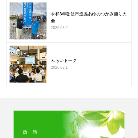
令和8年砺波市漁協あゆのつかみ捕り大
会
2026.08.2
みらいトーク
2026.08.1
政 策