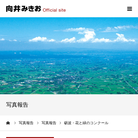
HOME
プロフィール
政策
活動報告
写真報告
写真報告
お問い合わせ
ーム
写真報告
写真報告
砺波・花と緑のコンクール