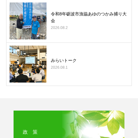
令和8年砺波市漁協あゆのつかみ捕り大
会
2026.08.2
みらいトーク
2026.08.1
政 策