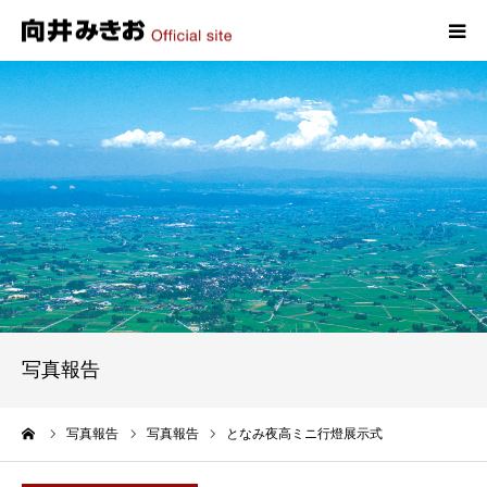
HOME
プロフィール
政策
活動報告
写真報告
写真報告
お問い合わせ
ーム
写真報告
写真報告
となみ夜高ミニ行燈展示式