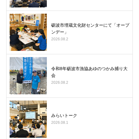
砺波市埋蔵文化財センターにて「オープ
ンデー」
2026.08.2
令和8年砺波市漁協あゆのつかみ捕り大
会
2026.08.2
みらいトーク
2026.08.1