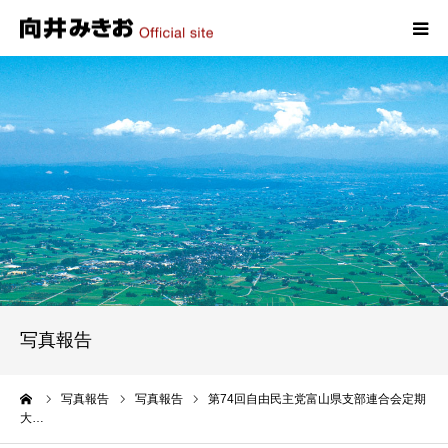
HOME
プロフィール
政策
活動報告
写真報告
写真報告
お問い合わせ
ーム
写真報告
写真報告
第74回自由民主党富山県支部連合会定期
大…