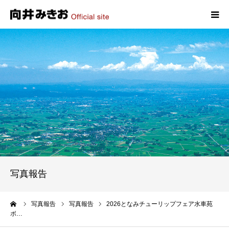
HOME
プロフィール
政策
活動報告
写真報告
写真報告
お問い合わせ
ーム
写真報告
写真報告
2026となみチューリップフェア水車苑
ボ…