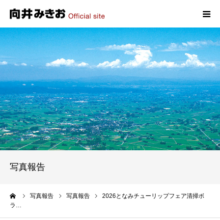
HOME
プロフィール
政策
活動報告
写真報告
写真報告
お問い合わせ
ーム
写真報告
写真報告
2026となみチューリップフェア清掃ボ
ラ…