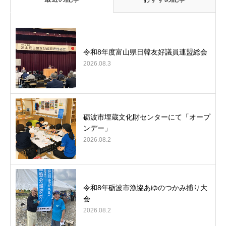
令和8年度富山県日韓友好議員連盟総会
2026.08.3
砺波市埋蔵文化財センターにて「オープ
ンデー」
2026.08.2
令和8年砺波市漁協あゆのつかみ捕り大
会
2026.08.2