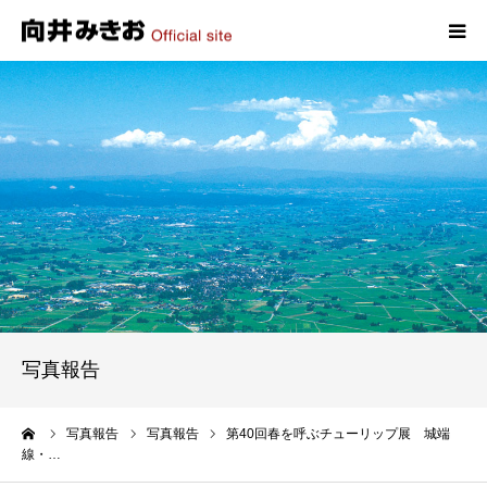
HOME
プロフィール
政策
活動報告
写真報告
写真報告
お問い合わせ
ーム
写真報告
写真報告
第40回春を呼ぶチューリップ展 城端
線・…