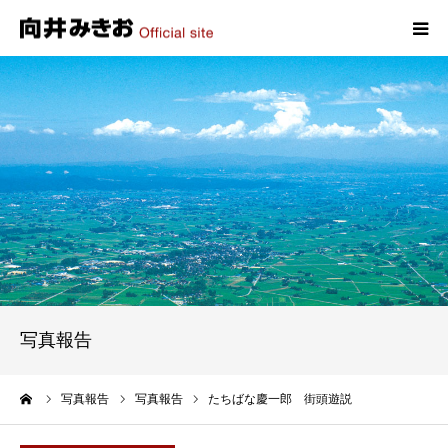
HOME
プロフィール
政策
活動報告
写真報告
写真報告
お問い合わせ
ーム
写真報告
写真報告
たちばな慶一郎 街頭遊説