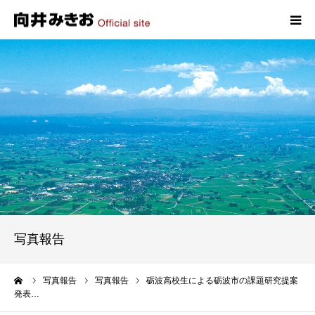
HOME
プロフィール
政策
活動報告
写真報告
写真報告
お問い合わせ
ーム
写真報告
写真報告
砺波高校生による砺波市の課題研究提案
発表…