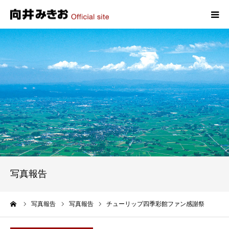
HOME
プロフィール
政策
活動報告
写真報告
写真報告
お問い合わせ
ーム
写真報告
写真報告
チューリップ四季彩館ファン感謝祭