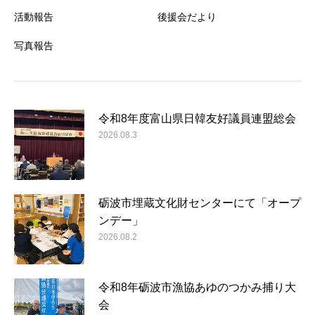
活動報告
後援会だより
写真報告
令和8年度富山県日韓友好議員連盟総会
2026.08.3
砺波市埋蔵文化財センターにて「オープ
ンデー」
2026.08.2
令和8年砺波市漁協あゆのつかみ捕り大
会