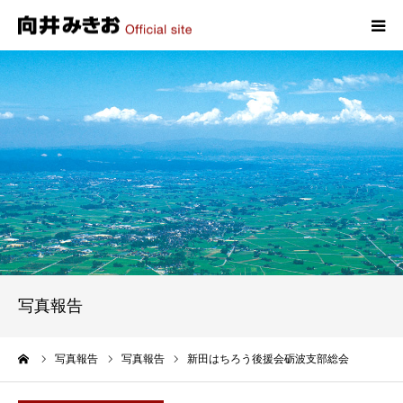
HOME
プロフィール
政策
活動報告
写真報告
写真報告
お問い合わせ
ーム
写真報告
写真報告
新田はちろう後援会砺波支部総会