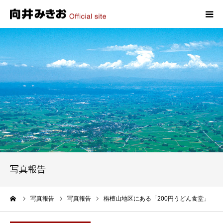
HOME
プロフィール
政策
活動報告
写真報告
写真報告
お問い合わせ
ーム
写真報告
写真報告
栴檀山地区にある「200円うどん食堂」