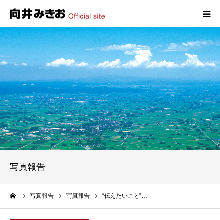
HOME
プロフィール
政策
活動報告
写真報告
写真報告
お問い合わせ
ーム
写真報告
写真報告
“伝えたいこと”…