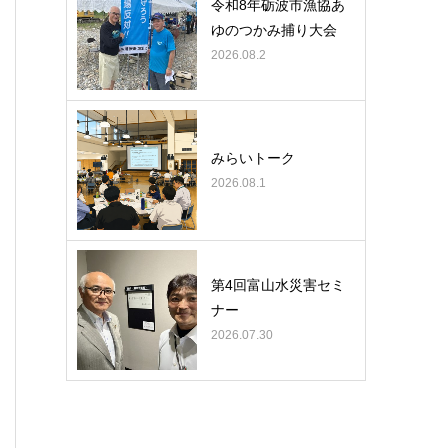
令和8年砺波市漁協あ
ゆのつかみ捕り大会
2026.08.2
みらいトーク
2026.08.1
第4回富山水災害セミ
ナー
2026.07.30