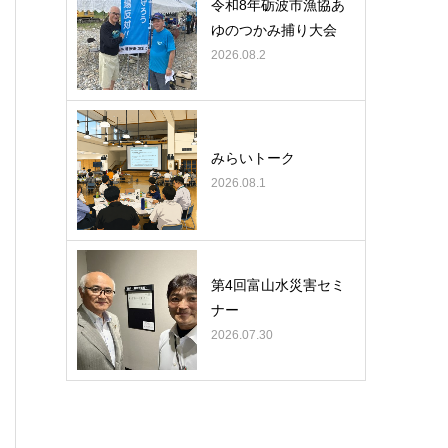
令和8年砺波市漁協あ
ゆのつかみ捕り大会
2026.08.2
みらいトーク
2026.08.1
第4回富山水災害セミ
ナー
2026.07.30