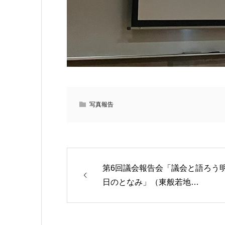
写真報告
第6回議会報告会「議会と語ろう
日のとなみ」（東般若地…