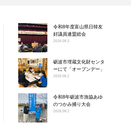
令和8年度富山県日韓友
好議員連盟総会
2026.08.3
砺波市埋蔵文化財センタ
ーにて「オープンデー」
2026.08.2
令和8年砺波市漁協あゆ
のつかみ捕り大会
2026.08.2