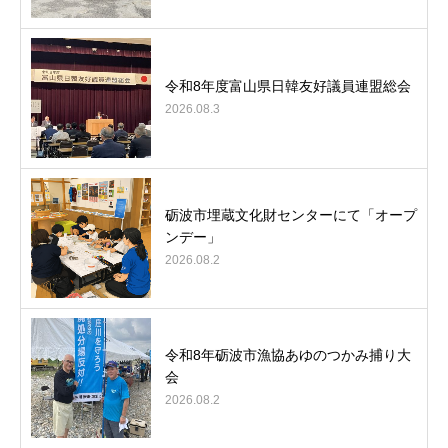
令和8年度富山県日韓友好議員連盟総会
2026.08.3
砺波市埋蔵文化財センターにて「オープ
ンデー」
2026.08.2
令和8年砺波市漁協あゆのつかみ捕り大
会
2026.08.2