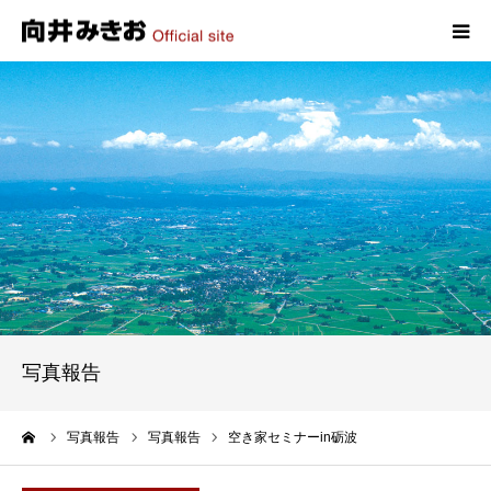
HOME
プロフィール
政策
活動報告
写真報告
写真報告
お問い合わせ
ーム
写真報告
写真報告
空き家セミナーin砺波