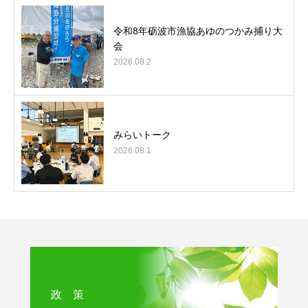
令和8年砺波市漁協あゆのつかみ捕り大
会
2026.08.2
みらいトーク
2026.08.1
政 策