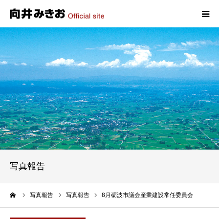
HOME
プロフィール
政策
活動報告
写真報告
写真報告
お問い合わせ
ーム
写真報告
写真報告
8月砺波市議会産業建設常任委員会