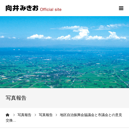
HOME
プロフィール
政策
活動報告
写真報告
写真報告
お問い合わせ
ーム
写真報告
写真報告
地区自治振興会協議会と市議会との意見
交換…