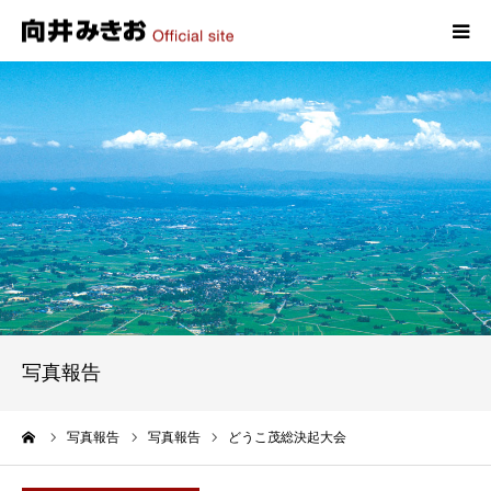
HOME
プロフィール
政策
活動報告
写真報告
写真報告
お問い合わせ
ーム
写真報告
写真報告
どうこ茂総決起大会