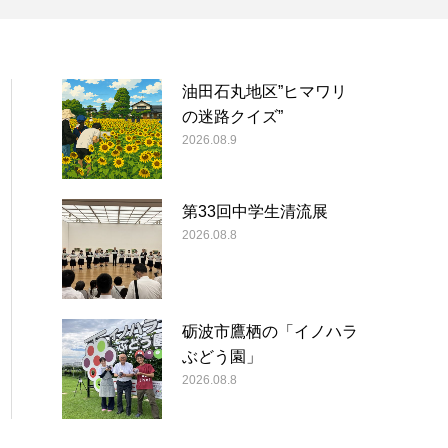
油田石丸地区”ヒマワリ
の迷路クイズ”
2026.08.9
第33回中学生清流展
2026.08.8
砺波市鷹栖の「イノハラ
ぶどう園」
2026.08.8