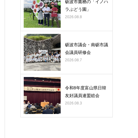
砺波市鷹栖の「イノハ
ラぶどう園」
2026.08.8
砺波市議会・南砺市議
会議員研修会
2026.08.7
令和8年度富山県日韓
友好議員連盟総会
2026.08.3