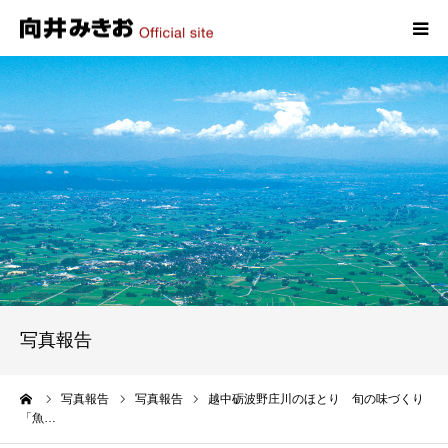
HOME
プロフィール
政策
活動報告
写真報告
写真報告
お問い合わせ
ーム
写真報告
写真報告
越中砺波野庄川のほとり 旬の味づくり
「魚…