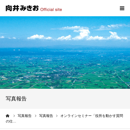
HOME
プロフィール
政策
活動報告
写真報告
写真報告
お問い合わせ
ーム
写真報告
写真報告
オンラインセミナー「役所を動かす質問
の仕…