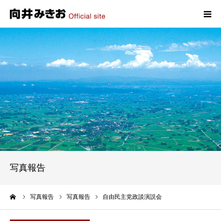
HOME
プロフィール
政策
活動報告
写真報告
写真報告
お問い合わせ
ーム
写真報告
写真報告
自由民主党政談演説会