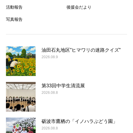
活動報告
後援会だより
写真報告
油田石丸地区”ヒマワリの迷路クイズ”
2026.08.9
第33回中学生清流展
2026.08.8
砺波市鷹栖の「イノハラぶどう園」
2026.08.8