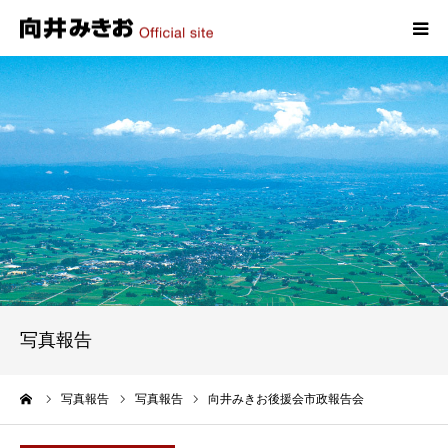
HOME
プロフィール
政策
活動報告
写真報告
写真報告
お問い合わせ
ーム
写真報告
写真報告
向井みきお後援会市政報告会