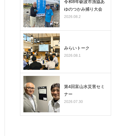
令和8年砺波市漁協あ
ゆのつかみ捕り大会
2026.08.2
みらいトーク
2026.08.1
第4回富山水災害セミ
ナー
2026.07.30