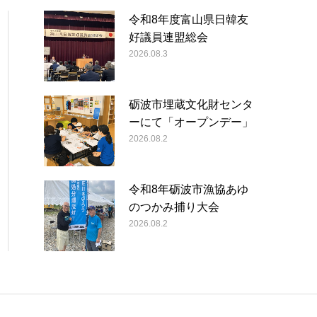
令和8年度富山県日韓友
好議員連盟総会
2026.08.3
砺波市埋蔵文化財センタ
ーにて「オープンデー」
2026.08.2
令和8年砺波市漁協あゆ
のつかみ捕り大会
2026.08.2