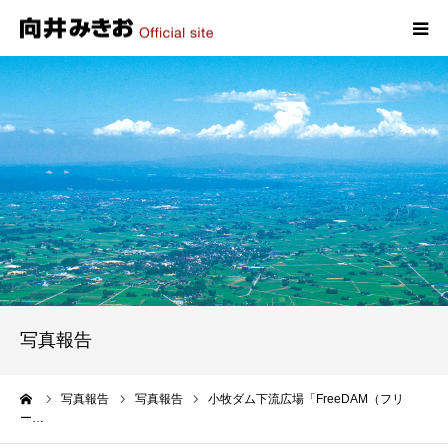
HOME
プロフィール
政策
活動報告
写真報告
写真報告
お問い合わせ
ーム
写真報告
写真報告
小牧ダム下流広場「FreeDAM（フリ
ー…