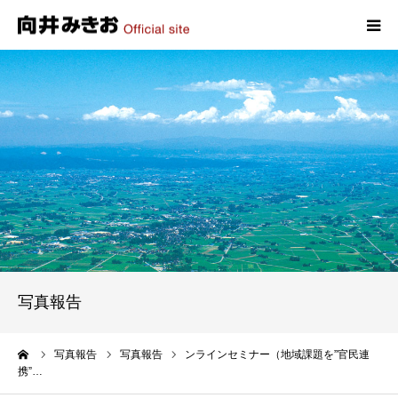
HOME
プロフィール
政策
活動報告
写真報告
写真報告
お問い合わせ
ーム
写真報告
写真報告
ンラインセミナー（地域課題を”官民連
携”…