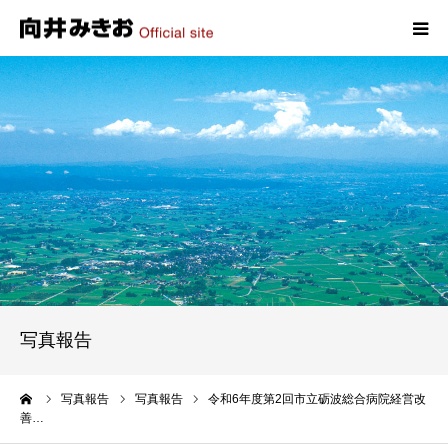
HOME
プロフィール
政策
活動報告
写真報告
写真報告
お問い合わせ
ーム
写真報告
写真報告
令和6年度第2回市立砺波総合病院経営改
善…