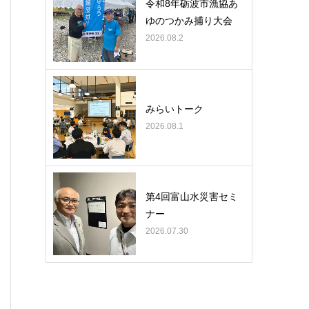
令和8年砺波市漁協あ
ゆのつかみ捕り大会
2026.08.2
みらいトーク
2026.08.1
第4回富山水災害セミ
ナー
2026.07.30