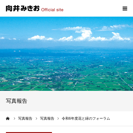
HOME
プロフィール
政策
活動報告
写真報告
写真報告
お問い合わせ
ーム
写真報告
写真報告
令和6年度花と緑のフォーラム