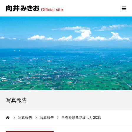
HOME
プロフィール
政策
活動報告
写真報告
写真報告
お問い合わせ
ーム
写真報告
写真報告
早春を彩る花まつり2025