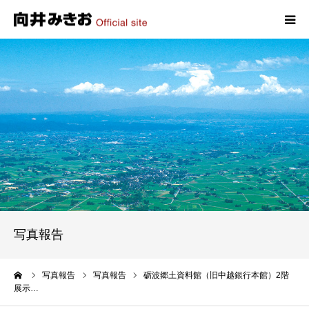
HOME
プロフィール
政策
活動報告
写真報告
写真報告
お問い合わせ
ーム
写真報告
写真報告
砺波郷土資料館（旧中越銀行本館）2階
展示…