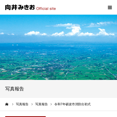
HOME
プロフィール
政策
活動報告
写真報告
写真報告
お問い合わせ
ーム
写真報告
写真報告
令和7年砺波市消防出初式