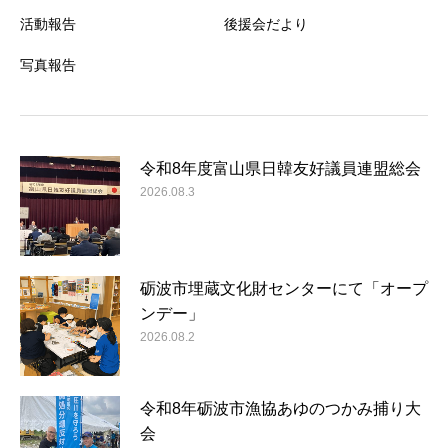
活動報告
後援会だより
写真報告
令和8年度富山県日韓友好議員連盟総会
2026.08.3
砺波市埋蔵文化財センターにて「オープ
ンデー」
2026.08.2
令和8年砺波市漁協あゆのつかみ捕り大
会