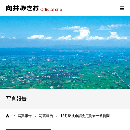
HOME
プロフィール
政策
活動報告
写真報告
写真報告
お問い合わせ
ーム
写真報告
写真報告
12月砺波市議会定例会一般質問