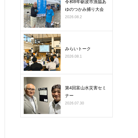
令和8年砺波市漁協あ
ゆのつかみ捕り大会
2026.08.2
みらいトーク
2026.08.1
第4回富山水災害セミ
ナー
2026.07.30