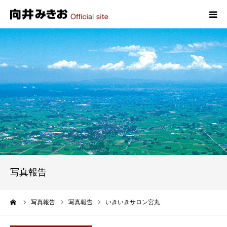
HOME
プロフィール
政策
活動報告
写真報告
写真報告
お問い合わせ
ーム
写真報告
写真報告
いきいきサロン宮丸