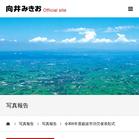
HOME
プロフィール
政策
活動報告
写真報告
写真報告
お問い合わせ
ーム
写真報告
写真報告
令和6年度砺波市功労者表彰式