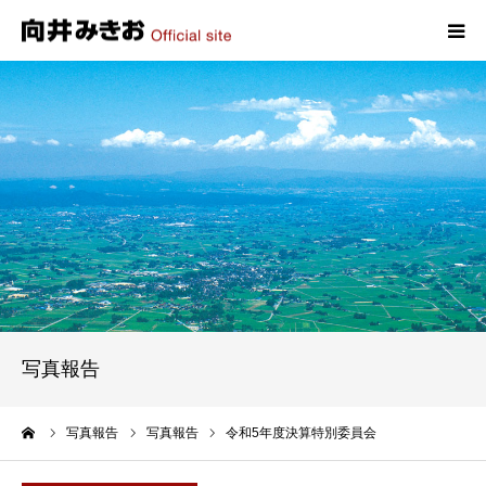
HOME
プロフィール
政策
活動報告
写真報告
写真報告
お問い合わせ
ーム
写真報告
写真報告
令和5年度決算特別委員会