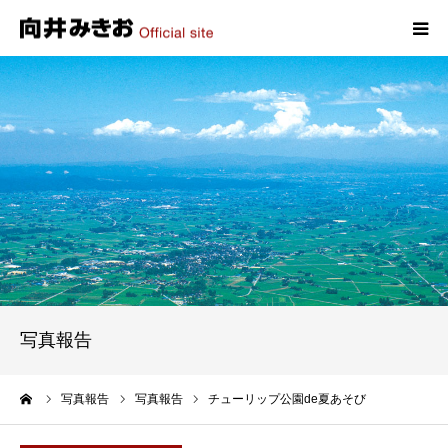
HOME
プロフィール
政策
活動報告
写真報告
写真報告
お問い合わせ
ーム
写真報告
写真報告
チューリップ公園de夏あそび