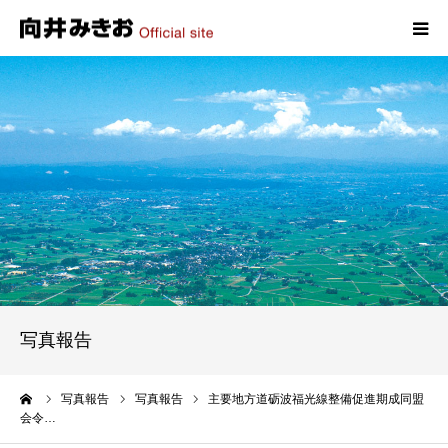
HOME
プロフィール
政策
活動報告
写真報告
写真報告
お問い合わせ
ーム
写真報告
写真報告
主要地方道砺波福光線整備促進期成同盟
会令…