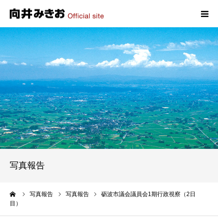
HOME
プロフィール
政策
活動報告
写真報告
写真報告
お問い合わせ
ーム
写真報告
写真報告
砺波市議会議員会1期行政視察（2日
目）